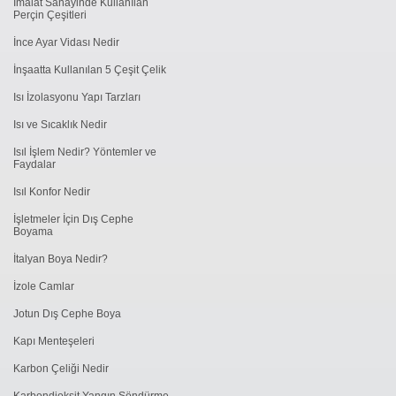
İmalat Sanayinde Kullanılan
Perçin Çeşitleri
İnce Ayar Vidası Nedir
İnşaatta Kullanılan 5 Çeşit Çelik
Isı İzolasyonu Yapı Tarzları
Isı ve Sıcaklık Nedir
Isıl İşlem Nedir? Yöntemler ve
Faydalar
Isıl Konfor Nedir
İşletmeler İçin Dış Cephe
Boyama
İtalyan Boya Nedir?
İzole Camlar
Jotun Dış Cephe Boya
Kapı Menteşeleri
Karbon Çeliği Nedir
Karbondioksit Yangın Söndürme