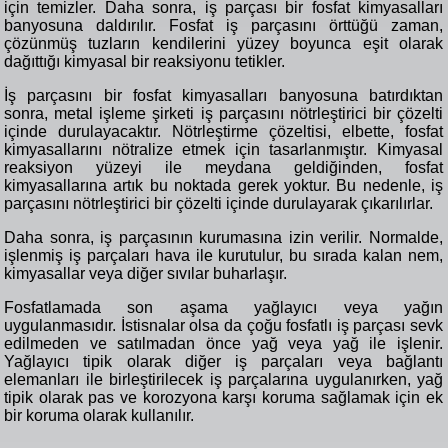
için temizler. Daha sonra, iş parçası bir fosfat kimyasalları
banyosuna daldırılır. Fosfat iş parçasını örttüğü zaman,
çözünmüş tuzların kendilerini yüzey boyunca eşit olarak
dağıttığı kimyasal bir reaksiyonu tetikler.
İş parçasını bir fosfat kimyasalları banyosuna batırdıktan
sonra, metal işleme şirketi iş parçasını nötrleştirici bir çözelti
içinde durulayacaktır. Nötrleştirme çözeltisi, elbette, fosfat
kimyasallarını nötralize etmek için tasarlanmıştır. Kimyasal
reaksiyon yüzeyi ile meydana geldiğinden, fosfat
kimyasallarına artık bu noktada gerek yoktur. Bu nedenle, iş
parçasını nötrleştirici bir çözelti içinde durulayarak çıkarılırlar.
Daha sonra, iş parçasının kurumasına izin verilir. Normalde,
işlenmiş iş parçaları hava ile kurutulur, bu sırada kalan nem,
kimyasallar veya diğer sıvılar buharlaşır.
Fosfatlamada son aşama yağlayıcı veya yağın
uygulanmasıdır. İstisnalar olsa da
çoğu fosfatlı iş parçası sevk
edilmeden ve satılmadan önce yağ veya yağ ile işlenir.
Yağlayıcı tipik olarak diğer iş parçaları veya bağlantı
elemanları ile birleştirilecek iş parçalarına uygulanırken, yağ
tipik olarak pas ve korozyona karşı koruma sağlamak için ek
bir koruma olarak kullanılır.