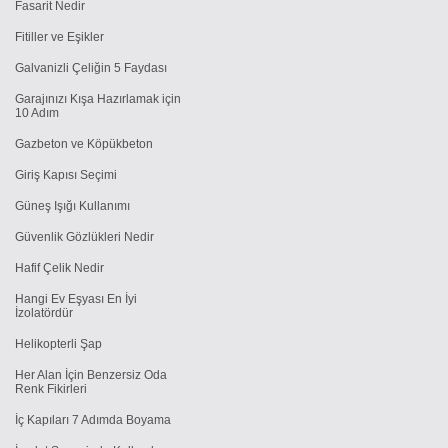
Fasarit Nedir
Fitiller ve Eşikler
Galvanizli Çeliğin 5 Faydası
Garajınızı Kışa Hazırlamak için
10 Adım
Gazbeton ve Köpükbeton
Giriş Kapısı Seçimi
Güneş Işığı Kullanımı
Güvenlik Gözlükleri Nedir
Hafif Çelik Nedir
Hangi Ev Eşyası En İyi
İzolatördür
Helikopterli Şap
Her Alan İçin Benzersiz Oda
Renk Fikirleri
İç Kapıları 7 Adımda Boyama