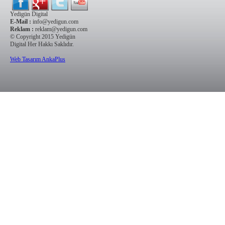
Yedigün Digital
E-Mail :
info@yedigun.com
Reklam :
reklam@yedigun.com
© Copyright 2015 Yedigün
Digital Her Hakkı Saklıdır.
Web Tasarım AnkaPlus