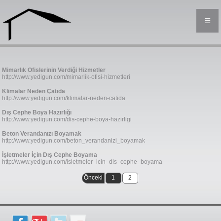
☰
Mimarlık Ofislerinin Verdiği Hizmetler
http://www.yedigun.com/mimarlik-ofisi-hizmetleri
Klimalar Neden Çatıda
http://www.yedigun.com/klimalar-neden-catida
Dış Cephe Boya Hazırlığı
http://www.yedigun.com/dis-cephe-boya-hazirligi
Beton Verandanızı Boyamak
http://www.yedigun.com/beton_verandanizi_boyamak
İşletmeler İçin Dış Cephe Boyama
http://www.yedigun.com/isletmeler_icin_dis_cephe_boyama
Önceki
1
2