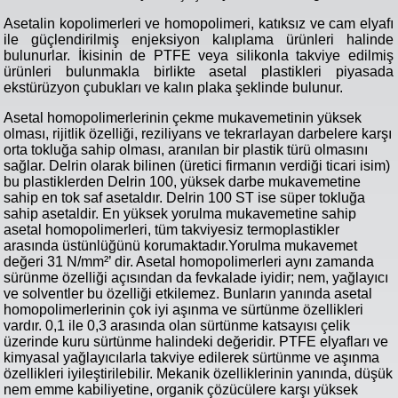
Asetalin kopolimerleri ve homopolimeri, katıksız ve cam elyafı
ile güçlendirilmiş enjeksiyon kalıplama ürünleri halinde
bulunurlar. İkisinin de PTFE veya silikonla takviye edilmiş
ürünleri bulunmakla birlikte asetal plastikleri piyasada
ekstürüzyon çubukları ve kalın plaka şeklinde bulunur.
Asetal homopolimerlerinin çekme mukavemetinin yüksek
olması, rijitlik özelliği, reziliyans ve tekrarlayan darbelere karşı
orta tokluğa sahip olması, aranılan bir plastik türü olmasını
sağlar. Delrin olarak bilinen (üretici firmanın verdiği ticari isim)
bu plastiklerden Delrin 100, yüksek darbe mukavemetine
sahip en tok saf asetaldır. Delrin 100 ST ise süper tokluğa
sahip asetaldir. En yüksek yorulma mukavemetine sahip
asetal homopolimerleri, tüm takviyesiz termoplastikler
arasında üstünlüğünü korumaktadır.Yorulma mukavemet
değeri 31 N/mm²’ dir. Asetal homopolimerleri aynı zamanda
sürünme özelliği açısından da fevkalade iyidir; nem, yağlayıcı
ve solventler bu özelliği etkilemez. Bunların yanında asetal
homopolimerlerinin çok iyi aşınma ve sürtünme özellikleri
vardır. 0,1 ile 0,3 arasında olan sürtünme katsayısı çelik
üzerinde kuru sürtünme halindeki değeridir. PTFE elyafları ve
kimyasal yağlayıcılarla takviye edilerek sürtünme ve aşınma
özellikleri iyileştirilebilir. Mekanik özelliklerinin yanında, düşük
nem emme kabiliyetine, organik çözücülere karşı yüksek