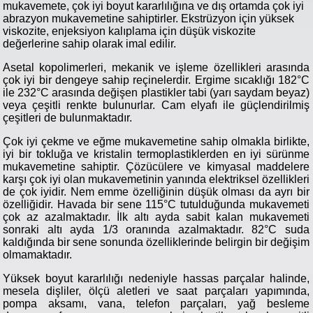
mukavemete, çok iyi boyut kararlılığına ve dış ortamda çok iyi
abrazyon mukavemetine sahiptirler. Ekstrüzyon için yüksek
viskozite, enjeksiyon kalıplama için düşük viskozite
değerlerine sahip olarak imal edilir.
Asetal kopolimerleri, mekanik ve işleme özellikleri arasında
çok iyi bir dengeye sahip reçinelerdir. Ergime sıcaklığı 182°C
ile 232°C arasında değişen plastikler tabi (yarı saydam beyaz)
veya çeşitli renkte bulunurlar. Cam elyafı ile güçlendirilmiş
çeşitleri de bulunmaktadır.
Çok iyi çekme ve eğme mukavemetine sahip olmakla birlikte,
iyi bir tokluğa ve kristalin termoplastiklerden en iyi sürünme
mukavemetine sahiptir. Çözücülere ve kimyasal maddelere
karşı çok iyi olan mukavemetinin yanında elektriksel özellikleri
de çok iyidir. Nem emme özelliğinin düşük olması da ayrı bir
özelliğidir. Havada bir sene 115°C tutulduğunda mukavemeti
çok az azalmaktadır. İlk altı ayda sabit kalan mukavemeti
sonraki altı ayda 1/3 oranında azalmaktadır. 82°C suda
kaldığında bir sene sonunda özelliklerinde belirgin bir değişim
olmamaktadır.
Yüksek boyut kararlılığı nedeniyle hassas parçalar halinde,
mesela dişliler, ölçü aletleri ve saat parçaları yapımında,
pompa aksamı, vana, telefon parçaları, yağ besleme