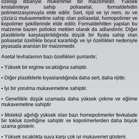
özelliği itibariyle mükemmel bir malzemedir. Yüksek
kristaliniteye sahip poliasetal, formaldehidin
polimerizasyonuyla elde edilir. Sert, rijid ve iyi nem, ısı ve
çözücü mukavemetine sahip olan poliasetal, homopolimer ve
kopolimer şekillerinde elde edilir. Formaldehitten yapılan bu
malzeme bazen polioksi metilen olarak da adlandırılır. Diğer
plastiklerle karşılaştırıldığında düşük bir fiyata sahip olan
poliasetal özellikle boyut kararlılığı ve iyi özellikleri nedeniyle
piyasada aranılan bir malzemedir.
Asetal levhalarının bazı özellikleri şunlardır;
• Yüksek bir ergime sıcaklığına sahiptir.
• Diğer plastiklerle kıyaslandığında daha sert, daha rijittir.
• İyi bir yorulma mukavemetine sahiptir.
• Genellikle düşük uzamada daha yüksek çekme ve eğilme
mukavemetine sahiptir
• Molekül ağırlığı yüksek olan bazı homopolimerler fevkalade
bir tokluk özelliğine sahiptir ve kopolimerlerden daha büyük
uzama gösterir.
• Yüksek sıcaklıkta suya karşı çok iyi mukavemet gösterir.