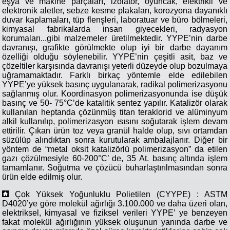
eşya ve makine parçaları, izolatör, oyuncak, elektrikli ve
elektronik aletler, sebze kesme plakaları, korozyona dayanıklı
duvar kaplamaları, tüp flenşleri, laboratuar ve büro bölmeleri,
kimyasal fabrikalarda insan giyecekleri, radyasyon
korumaları...gibi malzemeler üretilmektedir. YYPE’nin darbe
davranışı, grafikte görülmekte olup iyi bir darbe dayanım
özelliği olduğu söylenebilir. YYPE’nin çeşitli asit, baz ve
çözeltiler karşısında davranışı yeterli düzeyde olup bozulmaya
uğramamaktadır. Farklı birkaç yöntemle elde edilebilen
YYPE’ye yüksek basınç uygulanarak, radikal polimerizasyonu
sağlanmış olur. Koordinasyon polimerizasyonunda ise düşük
basınç ve 50- 75°C’de katalitik sentez yapılır. Katalizör olarak
kullanılan heptanda çözünmüş titan teraklorid ve alüminyum
alkil kullanılıp, polimerizasyon ısısını soğutarak işlem devam
ettirilir. Çıkan ürün toz veya granül halde olup, sıvı ortamdan
süzülüp alındıktan sonra kurutularak ambalajlanır. Diğer bir
yöntem de “metal oksit katalizörlü polimerizasyon” da etilen
gazı çözülmesiyle 60-200°C’ de, 35 At. basınç altında işlem
tamamlanır. Soğutma ve çözücü buharlaştırılmasından sonra
ürün elde edilmiş olur.
Çok Yüksek Yoğunluklu Polietilen (CYYPE) : ASTM
D4020’ye göre molekül ağırlığı 3.100.000 ve daha üzeri olan,
elektriksel, kimyasal ve fiziksel verileri YYPE’ ye benzeyen
fakat molekül ağırlığının yüksek oluşunun yanında darbe ve