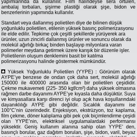
yapımlarında da kullanılır. Film halindeyse sera örtüleri,
ambalaj torbaları, şişirme plastiği olarak şişe, bidon ve
benzerlerinin yapımında kullanılır.
Standart veya dallanmış polietilen diye de bilinen düşük
yoğunluklu polietilen, etilenin yüksek basınç polimerizasyonu
ile elde edilir. Tepkime çok çeşitli şekillerde yürüyerek ara
ürünler, uzun zincirli dallanmış ürünler ve sonuncu olarak da
molekül ağırlığı birkaç binden başlayıp milyonlara varan
polimerler meydana getirmek üzere karışık bir düzenle işler.
Polietilenin oluşum denklemini basit bir katılma
polimerizasyonu halinde göstermek mümkündür.
Yüksek Yoğunluklu Polietilen (YYPE) : Görünüm olarak
AYPE’ye benzese de ondan çok daha sert, molekül ağırlığı
150000 ile 400000 arasında olan bir polietilen çeşididir.
Çekme mukavemeti (225- 350 kgf/cm²) daha yüksek olmasına
rağmen darbe dayanımı AYPE’ye kıyasla daha düşüktür. Suya
ve kimyasallara karşı direnci iyi olup açık hava koşullarındaki
dayanıklılığı AYPE gibi değildir. Sıcaklık dayanımı ise
100°C’nin üzerindedir. Enjeksiyon, ekstrüzyon, toz kaplama,
film çekme, döner kalıplama gibi pek çok biçimlendirme çeşidi
olan YYPE’nin, elektriksel uygulamalardaki performansı
yüksektir. Geniş kullanım alanına sahip olan YYPE’ den,
basınçlı borular, gaz dağıtım boruları, şişe, bidon, varil, beyaz