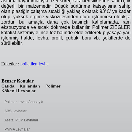
aşınma dayanımlarıyla özel süreç karakteristiklerine sahip çok
değerli bir malzemedir. Düşük sürtünme katsayısına sahip
olan plastiğin çalışma sıcaklığı yaklaşık olarak 93°C’ ye kadar
olup, yüksek ergime viskozitesinden ötürü işlenmesi oldukça
zordur; bu amaçla daha çok basınçlı kalıplamada, ram
ekstrüzyonda ve sıcak dökmede kullanılır. Polimer ZİEGLER
katalist sistemiyle ince toz halinde elde edilerek piyasaya yarı
işlenmiş halde, levha, profil, çubuk, boru vb. şekillerde de
sürülebilir.
Etiketler :
polietilen levha
Benzer Konular
Çatıda Kullanılan Polimer
Kökenli Levhalar
Polimer Levha Anasayfa
ABS Levhalar
Asetal POM Levhalar
PMMA Levhalar