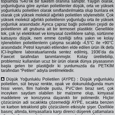
toplamda %40’lık bir tüketim oranına sahiptir. Yaygın olarak,
yoğunluğuna göre ayrılan polietilenler düşük, orta ve yüksek
yoğunluklu polietilen olarak sınıflandırılmakta olup bunlara ek
olarak çok yüksek molekül ağırlıklı polietilen söylenebilir. Çok
yüksek molekül ağırlıklı polietilenin yoğunluğu orta ile yüksek
yoğunluk arasındadır. Ayrıca çapraz bağlı polietilen çeşidi de
polietilenin alt grubuna ait bir termoset plastiktir. Genellikle
tok, çok iyi elektriksel ve kimyasal özelliklere sahip, sürtünme
katsayısı düşük, nem emme özelliği sıfıra yakın ve kolay
işlenebilen polietilenlerin çalışma sıcaklığı -4,5°C ile +90°C
arasındadır. Petrol kaynaklı etilenden elde edilen ürün ilk defa
ICI-İngiltere laboratuarlarında sentez edilmiş, 1936’da da
Fawcet tarafından tanımlanmıştır. Kolay üretilebilip,
problemsiz kullanılan ucuz bir ürün olarak dünya piyasasının
başta gelen bir plastiğidir ki yurdumuzda da PETKİM
tarafından “Petilen” adıyla üretilmektedir.
Düşük Yoğunluklu Polietilen (AYPE) : Düşük yoğunluklu
polietilen, süt beyaz renkte, opak ve dokunulduğunda mum
hissi veren, film halinde puslu, PVC’den biraz sert, çok
inceyken saydam olabilen bir malzeme olup, kimyasal
maddelere ve korozyona dayanıklı bir polimerdir. Hiçbir
çözücünün adi sıcaklıkta çözemediği AYPE, sıcakta benzen
ve karbon tetraklorid gibi çözücülerin etkisiyle şişer. Özellikle
basınç altında, kimyasallara karşı direnci düşerek çatlamalara