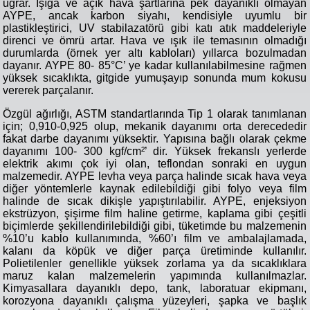
uğrar. Işığa ve açık hava şartlarına pek dayanıklı olmayan
AYPE, ancak karbon siyahı, kendisiyle uyumlu bir
plastikleştirici, UV stabilazatörü gibi katı atık maddeleriyle
direnci ve ömrü artar. Hava ve ışık ile temasının olmadığı
durumlarda (örnek yer altı kabloları) yıllarca bozulmadan
dayanır. AYPE 80- 85°C’ ye kadar kullanılabilmesine rağmen
yüksek sıcaklıkta, gitgide yumuşayıp sonunda mum kokusu
vererek parçalanır.
Özgül ağırlığı, ASTM standartlarında Tip 1 olarak tanımlanan
için; 0,910-0,925 olup, mekanik dayanımı orta derecededir
fakat darbe dayanımı yüksektir. Yapısına bağlı olarak çekme
dayanımı 100- 300 kgf/cm²’ dir. Yüksek frekanslı yerlerde
elektrik akımı çok iyi olan, teflondan sonraki en uygun
malzemedir. AYPE levha veya parça halinde sıcak hava veya
diğer yöntemlerle kaynak edilebildiği gibi folyo veya film
halinde de sıcak dikişle yapıştırılabilir. AYPE, enjeksiyon
ekstrüzyon, şişirme film haline getirme, kaplama gibi çeşitli
biçimlerde şekillendirilebildiği gibi, tüketimde bu malzemenin
%10’u kablo kullanımında, %60’ı film ve ambalajlamada,
kalanı da köpük ve diğer parça üretiminde kullanılır.
Polietilenler genellikle yüksek zorlama ya da sıcaklıklara
maruz kalan malzemelerin yapımında kullanılmazlar.
Kimyasallara dayanıklı depo, tank, laboratuar ekipmanı,
korozyona dayanıklı çalışma yüzeyleri, şapka ve başlık