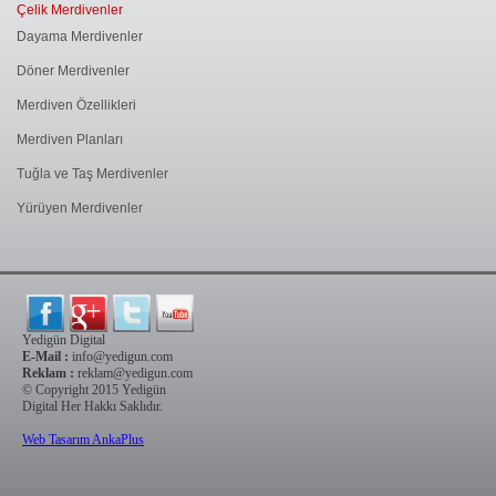
Çelik Merdivenler
Dayama Merdivenler
Döner Merdivenler
Merdiven Özellikleri
Merdiven Planları
Tuğla ve Taş Merdivenler
Yürüyen Merdivenler
Yedigün Digital
E-Mail :
info@yedigun.com
Reklam :
reklam@yedigun.com
© Copyright 2015 Yedigün
Digital Her Hakkı Saklıdır.
Web Tasarım AnkaPlus