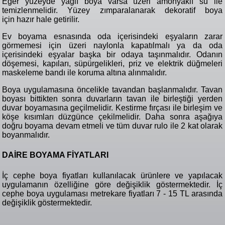
Eğer yüzeyde yağlı boya varsa üzeri amonyaklı su ile
temizlenmelidir. Yüzey zımparalanarak dekoratif boya
için hazır hale getirilir.
Ev boyama esnasında oda içerisindeki eşyaların zarar
görmemesi için üzeri naylonla kapatılmalı ya da oda
içerisindeki eşyalar başka bir odaya taşınmalıdır. Odanın
döşemesi, kapıları, süpürgelikleri, priz ve elektrik düğmeleri
maskeleme bandı ile koruma altına alınmalıdır.
Boya uygulamasına öncelikle tavandan başlanmalıdır. Tavan
boyası bittikten sonra duvarların tavan ile birleştiği yerden
duvar boyamasına geçilmelidir. Kestirme fırçası ile birleşim ve
köşe kısımları düzgünce çekilmelidir. Daha sonra aşağıya
doğru boyama devam etmeli ve tüm duvar rulo ile 2 kat olarak
boyanmalıdır.
DAİRE BOYAMA FİYATLARI
İç cephe boya fiyatları kullanılacak ürünlere ve yapılacak
uygulamanın özelliğine göre değişiklik göstermektedir. İç
cephe boya uygulaması metrekare fiyatları 7 - 15 TL arasında
değişiklik göstermektedir.