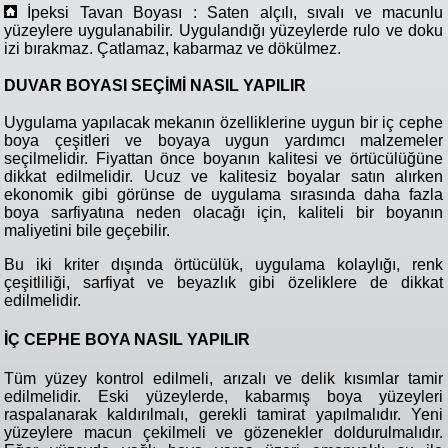
İpeksi Tavan Boyası : Saten alçılı, sıvalı ve macunlu
yüzeylere uygulanabilir. Uygulandığı yüzeylerde rulo ve doku
izi bırakmaz. Çatlamaz, kabarmaz ve dökülmez.
DUVAR BOYASI SEÇİMİ NASIL YAPILIR
Uygulama yapılacak mekanın özelliklerine uygun bir iç cephe
boya çeşitleri ve boyaya uygun yardımcı malzemeler
seçilmelidir. Fiyattan önce boyanın kalitesi ve örtücülüğüne
dikkat edilmelidir. Ucuz ve kalitesiz boyalar satın alırken
ekonomik gibi görünse de uygulama sırasında daha fazla
boya sarfiyatına neden olacağı için, kaliteli bir boyanın
maliyetini bile geçebilir.
Bu iki kriter dışında örtücülük, uygulama kolaylığı, renk
çeşitliliği, sarfiyat ve beyazlık gibi özeliklere de dikkat
edilmelidir.
İÇ CEPHE BOYA NASIL YAPILIR
Tüm yüzey kontrol edilmeli, arızalı ve delik kısımlar tamir
edilmelidir. Eski yüzeylerde, kabarmış boya yüzeyleri
raspalanarak kaldırılmalı, gerekli tamirat yapılmalıdır. Yeni
yüzeylere macun çekilmeli ve gözenekler doldurulmalıdır.