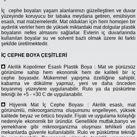
İç cephe boyaları yaşam alanlarımızı güzelleştiren ve duvar
yüzeyinde koruyucu bir tabaka meydana getiren, emülsiyon
esaslı, mat malzemelerdir. Mat oldukları için hem homojen bir
aydınlık verirler hem de yüksek miktardaki mat dolgular plastik
boyaların nefes almasını sağlarlar. Evlerin iç duvarlarında
kullanılan boyalar su ve solvent bazlı olmak üzere iki farklı
şekilde üretilmektedir.
İÇ CEPHE BOYA ÇEŞİTLERİ
Akrilik Kopolimer Esaslı Plastik Boya : Mat ve pürüzsüz
görünüme sahip hem ekonomik hem de kaliteli bir iç
cephe boyasıdır. Mükemmel yapışma özelliğine sahiptir,
kabarma ve dökülme yapmaz, yeni ve daha önceden
boyanmış yüzeylere uygulanabilir. Rulo ya da püskürtme
tekniği ile +5 - +30 C de uygulanabilir.
Hijyenik Mat İç Cephe Boyası : Akrilik esaslı, mat
görünümlü, mikroorganizma oluşumunu engelleyen, yüksek
kalitede beyaz ve örtücü boyadır. Fiyatı ve uygulama kolaylığı
nedeniyle ekonomik bir üründür. Genellikle mutfak,banyo ve
yemekhane gibi mikroorganizma oluşması tehlikeli olan
mekanlarda güvenle kullanılabilir. Rulo ve püskürtme tekniği