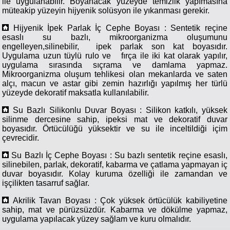
ile uygulanabilir. Boyanacak yüzeyde temizlik yapımasına
müteakip yüzeyin hijyenik solüsyon ile yıkanması gerekir.
Hijyenik İpek Parlak İç Cephe Boyası : Sentetik reçine
esaslı su bazlı, mikroorganizma oluşumunu
engelleyen,silinebilir, ipek parlak son kat boyasıdır.
Uygulama uzun tüylü rulo ve fırça ile iki kat olarak yapılır,
uygulama sırasında sıçrama ve damlama yapmaz.
Mikroorganizma oluşum tehlikesi olan mekanlarda ve saten
alçı, macun ve astar gibi zemin hazırlığı yapılmış her türlü
yüzeyde dekoratif maksatla kullanılabilir.
Su Bazlı Silikonlu Duvar Boyası : Silikon katkılı, yüksek
silinme dercesine sahip, ipeksi mat ve dekoratif duvar
boyasıdır. Örtücülüğü yüksektir ve su ile inceltildiği içim
çevrecidir.
Su Bazlı İç Cephe Boyası : Su bazlı sentetik reçine esaslı,
silinebilen, parlak, dekoratif, kabarma ve çatlama yapmayan iç
duvar boyasıdır. Kolay kuruma özelliği ile zamandan ve
işçilikten tasarruf sağlar.
Akrilik Tavan Boyası : Çok yüksek örtücülük kabiliyetine
sahip, mat ve pürüzsüzdür. Kabarma ve dökülme yapmaz,
uygulama yapılacak yüzey sağlam ve kuru olmalıdır.