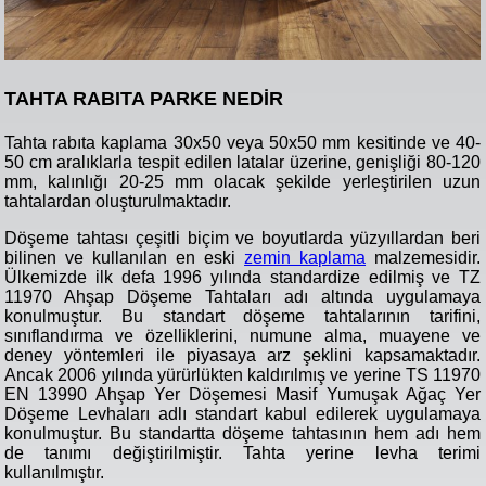
TAHTA RABITA PARKE NEDİR
Tahta rabıta kaplama 30x50 veya 50x50 mm kesitinde ve 40-
50 cm aralıklarla tespit edilen latalar üzerine, genişliği 80-120
mm, kalınlığı 20-25 mm olacak şekilde yerleştirilen uzun
tahtalardan oluşturulmaktadır.
Döşeme tahtası çeşitli biçim ve boyutlarda yüzyıllardan beri
bilinen ve kullanılan en eski
zemin kaplama
malzemesidir.
Ülkemizde ilk defa 1996 yılında standardize edilmiş ve TZ
11970 Ahşap Döşeme Tahtaları adı altında uygulamaya
konulmuştur. Bu standart döşeme tahtalarının tarifini,
sınıflandırma ve özelliklerini, numune alma, muayene ve
deney yöntemleri ile piyasaya arz şeklini kapsamaktadır.
Ancak 2006 yılında yürürlükten kaldırılmış ve yerine TS 11970
EN 13990 Ahşap Yer Döşemesi Masif Yumuşak Ağaç Yer
Döşeme Levhaları adlı standart kabul edilerek uygulamaya
konulmuştur. Bu standartta döşeme tahtasının hem adı hem
de tanımı değiştirilmiştir. Tahta yerine levha terimi
kullanılmıştır.