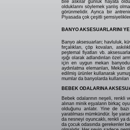
bile askılar günlük hayata oldu
olduklarını söylemek yanlış olm
görünmelidir. Ayrıca bir antre
Piyasada çok çeşitli şemsiyelikle
BANYO AKSESUARLARINI Y
Banyo aksesuarları; havluluk, küve
fırçalıkları, çöp kovaları, askılık
peştemal fiyatları vb. aksesuarl
ışığı olarak adlandırılan özel a
için en uygun mekan banyodur v
aydınlatma elemanları, Mekân d
edilmiş ürünler kullanarak yumuş
mumlar da banyolarda kullanılan a
BEBEK ODALARINA AKSESU
Bebek odalarının neşeli, renkli 
alınan minik eşyaların birkaç oyu
olduğunu anlatır. Yine de bazı 
yaratılması mümkündür. İşe yarama
da nesneyi oyuncaklı, renkli ya 
da çocuk odasında gerekenler bell
olmalıdır. Her şeyin sadece pem