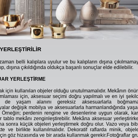
YERLEŞTİRİLİR
aman belli kalıplara uyulur ve bu kalıpların dışına çıkılmama
ırıp, dışına çıkıldığında oldukça başarılı sonuçlar elde edilebilir.
UAR YERLEŞTİRME
 için kullanılan objeler olduğu unutulmamalıdır. Mekânın önü
mlaması için, aksesuar seçimi doğru yapılmalı ve en iyi şekil
lisi de yaşam alanını gereksiz aksesuarlarla boğmam
yalar değişik mobilya ve aksesuarlarla harmanlandığında yaş
ir. Örneğin; perdenin rengine ve desenlerine uygun olarak, kar
r tablo mekânı zenginleştirebilir. Mekâna aksesuar yerleştirirk
a sonra küçük objeleri yerleştirmek doğru olur. Vazo veya bib
kte ve birlikte kullanılmalıdır. Dekoratif raflarda minik, objele
çin göz hizasında ve bir arada kullanmak gerekir.Fotoğraflar gr