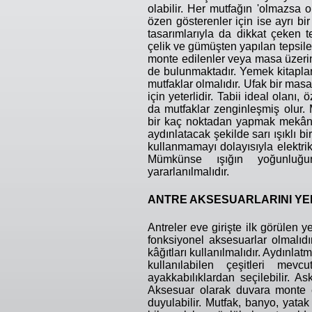
olabilir. Her mutfağın 'olmazsa 
özen gösterenler için ise ayrı bir
tasarımlarıyla da dikkat çeken te
çelik ve gümüşten yapılan tepsile
monte edilenler veya masa üzerine
de bulunmaktadır. Yemek kitapları
mutfaklar olmalıdır. Ufak bir mas
için yeterlidir. Tabii ideal olanı, 
da mutfaklar zenginleşmiş olur. 
bir kaç noktadan yapmak mekânı 
aydınlatacak şekilde sarı ışıklı b
kullanmamayı dolayısıyla elektrik
Mümkünse ışığın yoğunluğun
yararlanılmalıdır.
ANTRE AKSESUARLARINI YE
Antreler eve girişte ilk görülen 
fonksiyonel aksesuarlar olmalıdır
kâğıtları kullanılmalıdır. Aydınla
kullanılabilen çeşitleri mevc
ayakkabılıklardan seçilebilir. As
Aksesuar olarak duvara monte edi
duyulabilir. Mutfak, banyo, yatak 