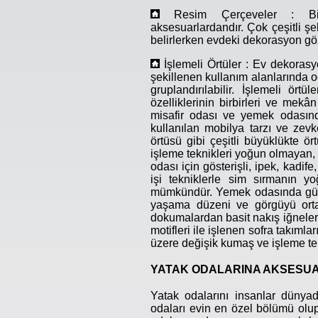
Resim Çerçeveler : Birey
aksesuarlardandır. Çok çeşitli şe
belirlerken evdeki dekorasyon gö
İşlemeli Örtüler : Ev dekorasy
şekillenen kullanım alanlarında o
gruplandırılabilir. İşlemeli ör
özelliklerinin birbirleri ve mek
misafir odası ve yemek odasın
kullanılan mobilya tarzı ve ze
örtüsü gibi çeşitli büyüklükte 
işleme teknikleri yoğun olmayan, o
odası için gösterişli, ipek, kadif
işi tekniklerle sim sırmanın yo
mümkündür. Yemek odasında güzel
yaşama düzeni ve görgüyü orta
dokumalardan basit nakış iğneleri
motifleri ile işlenen sofra takıml
üzere değişik kumaş ve işleme tekni
YATAK ODALARINA AKSESU
Yatak odalarını insanlar dünyad
odaları evin en özel bölümü olu