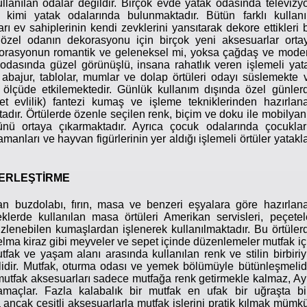
lanılan odalar değildir. Birçok evde yatak odasında televizy
 kimi yatak odalarında bulunmaktadır. Bütün farklı kullan
ı ev sahiplerinin kendi zevklerini yansıtarak dekore ettikleri b
özel odanın dekorasyonu için birçok yeni aksesuarlar orta
ekorasyonun romantik ve geleneksel mi, yoksa çağdaş ve mode
 odasında güzel görünüşlü, insana rahatlık veren işlemeli yat
r, abajur, tablolar, mumlar ve dolap örtüleri odayı süslemekte 
lçüde etkilemektedir. Günlük kullanım dışında özel günler
 evlilik) fantezi kumaş ve işleme tekniklerinden hazırlan
ktadır. Örtülerde özenle seçilen renk, biçim ve doku ile mobilyan
ü ortaya çıkarmaktadır. Ayrıca çocuk odalarında çocuklar
manları ve hayvan figürlerinin yer aldığı işlemeli örtüler yatakla
ERLEŞTİRME
an buzdolabı, fırın, masa ve benzeri eşyalara göre hazırlan
eklerde kullanılan masa örtüleri Amerikan servisleri, peçetel
zlenebilen kumaşlardan işlenerek kullanılmaktadır. Bu örtüler
 elma kiraz gibi meyveler ve sepet içinde düzenlemeler mutfak iç
Mutfak ve yaşam alanı arasında kullanılan renk ve stilin birbiriy
idir. Mutfak, oturma odası ve yemek bölümüyle bütünleşmelidi
mutfak aksesuarları sadece mutfağa renk getirmekle kalmaz, Ay
açlar. Fazla kalabalık bir mutfak en ufak bir uğraşta bi
ancak çeşitli aksesuarlarla mutfak işlerini pratik kılmak mümk