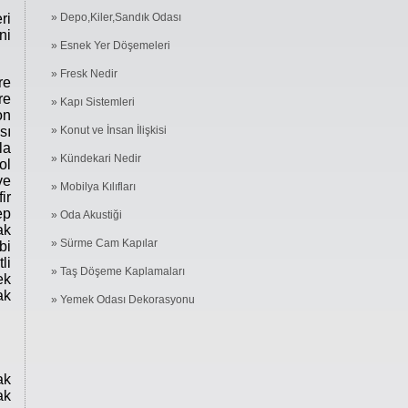
» Depo,Kiler,Sandık Odası
ri
ni
» Esnek Yer Döşemeleri
» Fresk Nedir
re
re
» Kapı Sistemleri
on
» Konut ve İnsan İlişkisi
sı
la
» Kündekari Nedir
ol
ve
» Mobilya Kılıfları
ir
ep
» Oda Akustiği
ak
» Sürme Cam Kapılar
bi
li
» Taş Döşeme Kaplamaları
ek
ak
» Yemek Odası Dekorasyonu
ak
ak