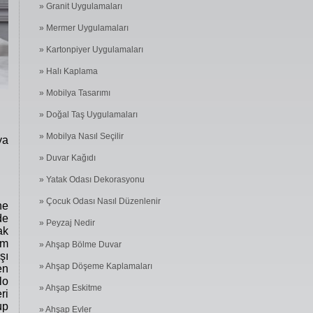
» Granit Uygulamaları
» Mermer Uygulamaları
» Kartonpiyer Uygulamaları
» Halı Kaplama
» Mobilya Tasarımı
» Doğal Taş Uygulamaları
» Mobilya Nasıl Seçilir
ya
» Duvar Kağıdı
» Yatak Odası Dekorasyonu
» Çocuk Odası Nasıl Düzenlenir
ne
de
» Peyzaj Nedir
ak
am
» Ahşap Bölme Duvar
şı
» Ahşap Döşeme Kaplamaları
en
lo
» Ahşap Eskitme
ri
up
» Ahşap Evler