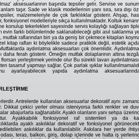
olmaz' aksesuarlarının başında tepsiler gelir. Servise ve sunu
 anlam taşır. Sade ve klasik modellerinin yanı sıra, sıra dışı öz
psiler, malzemeleriyle de çok farklılıklar gösterir. Ahşap, hası
r, fonksiyonel modelleriyle sıkça kullanılmaktadır. Koltuk kenarı
 konulup tekerlekleri sayesinde servis kolaylığı sağlayan tiple
 evin farklı bölümlerinde saklanabileceği gibi asıl saklanma ye
a, mutfak raflarından biri ya da geniş bir çekmece kitapları koym
özel kitap rafları ki böylelikle sadece pratiklik değil, estetik açıd
Mutfaklarda aydınlatma aksesuarları çok önemlidir. Aydınlatma
daha ferah gösterir. Örneğin mutfak dolaplarının altına tezgâ
ir florsan yerleştirmek yerinde olur Bu sürekli tavan aydınlatması
ten tasarruf yapmayı sağlar. Çok parlak ışıklar kullanılmamalıdı
u ayarlayabilecek yapıda aydınlatma aksesuarlarınd
RLEŞTİRME
yerlerdir. Antrelerde kullanılan aksesuarlar dekoratif aynı zaman
. Dikkat çekici yerler olması isteniyorsa farklı renkler ve duv
tmalar abajurlarla sağlanabilir. Ayaklı olanların yanı sehpa üzerin
uttur. Ayakkabılık fonksiyonel raf sistemleri ya da kat
kılıklarda ayaklı askılıklar dekoratif ve fonksiyonel görünecekti
lebilen askılıklar da kullanılabilir. Askılara her yerde ihtiy
odası, teras, balkon, giriş, dolap içlerinde ve hatta iş yerlerin