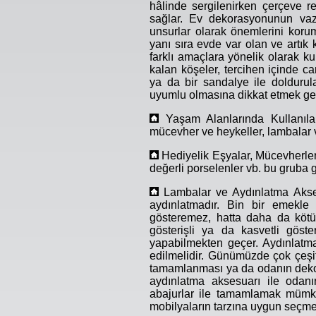
hâlinde sergilenirken çerçeve 
sağlar. Ev dekorasyonunun vaz
unsurlar olarak önemlerini korum
yanı sıra evde var olan ve artık k
farklı amaçlara yönelik olarak kul
kalan köşeler, tercihen içinde can
ya da bir sandalye ile doldurul
uyumlu olmasına dikkat etmek ger
Yaşam Alanlarında Kullanılan 
mücevher ve heykeller, lambalar v
Hediyelik Eşyalar, Mücevherler,
değerli porselenler vb. bu gruba g
Lambalar ve Aydınlatma Akses
aydınlatmadır. Bin bir emekle
gösteremez, hatta daha da kötü
gösterişli ya da kasvetli göst
yapabilmekten geçer. Aydınlatm
edilmelidir. Günümüzde çok çeşi
tamamlanması ya da odanın dekor
aydınlatma aksesuarı ile odan
abajurlar ile tamamlamak mümkü
mobilyaların tarzına uygun seçme