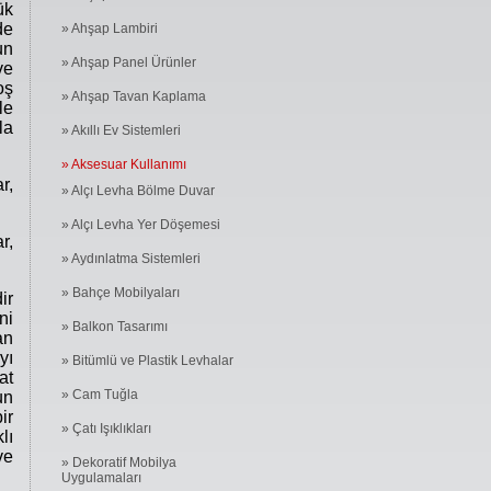
ük
de
» Ahşap Lambiri
un
» Ahşap Panel Ürünler
ve
oş
» Ahşap Tavan Kaplama
le
la
» Akıllı Ev Sistemleri
» Aksesuar Kullanımı
r,
» Alçı Levha Bölme Duvar
» Alçı Levha Yer Döşemesi
r,
» Aydınlatma Sistemleri
» Bahçe Mobilyaları
ir
ni
» Balkon Tasarımı
an
yı
» Bitümlü ve Plastik Levhalar
at
» Cam Tuğla
un
ir
» Çatı Işıklıkları
lı
ve
» Dekoratif Mobilya
Uygulamaları