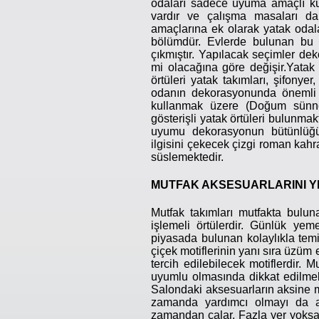
odaları sadece uyuma amaçlı kul
vardır ve çalışma masaları da
amaçlarına ek olarak yatak odalar
bölümdür. Evlerde bulunan bu 
çıkmıştır. Yapılacak seçimler d
mi olacağına göre değişir.Yatak
örtüleri yatak takımları, şifonye
odanın dekorasyonunda önemli ö
kullanmak üzere (Doğum sünnet
gösterişli yatak örtüleri bulunma
uyumu dekorasyonun bütünlüğün
ilgisini çekecek çizgi roman kahra
süslemektedir.
MUTFAK AKSESUARLARINI Y
Mutfak takımları mutfakta bulun
işlemeli örtülerdir. Günlük yem
piyasada bulunan kolaylıkla temi
çiçek motiflerinin yanı sıra üzüm
tercih edilebilecek motiflerdir. 
uyumlu olmasında dikkat edilmel
Salondaki aksesuarların aksine 
zamanda yardımcı olmayı da am
zamandan çalar. Fazla yer yoksa 