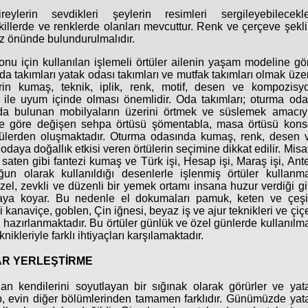
lerin sevdikleri şeylerin resimleri sergileyebilecekle
killerde ve renklerde olanları mevcuttur. Renk ve çerçeve şekli
z önünde bulundurulmalıdır.
onu için kullanılan işlemeli örtüler ailenin yaşam modeline gö
da takımları yatak odası takımları ve mutfak takımları olmak üze
tülerin kumaş, teknik, iplik, renk, motif, desen ve kompozisy
ân ile uyum içinde olması önemlidir. Oda takımları; oturma oda
da bulunan mobilyaların üzerini örtmek ve süslemek amacıy
vke göre değişen sehpa örtüsü şömentabla, masa örtüsü kons
örtülerden oluşmaktadır. Oturma odasında kumaş, renk, desen 
daya doğallık etkisi veren örtülerin seçimine dikkat edilir. Misaf
e, saten gibi fantezi kumaş ve Türk işi, Hesap işi, Maraş işi, Ant
ğun olarak kullanıldığı desenlerle işlenmiş örtüler kullanm
, zevkli ve düzenli bir yemek ortamı insana huzur verdiği gi
ya koyar. Bu nedenle el dokumaları pamuk, keten ve çeşit
 kanaviçe, goblen, Çin iğnesi, beyaz iş ve ajur teknikleri ve çiç
arı hazırlanmaktadır. Bu örtüler günlük ve özel günlerde kullanılm
kleriyle farklı ihtiyaçları karşılamaktadır.
AR YERLEŞTİRME
an kendilerini soyutlayan bir sığınak olarak görürler ve yat
p, evin diğer bölümlerinden tamamen farklıdır. Günümüzde yat