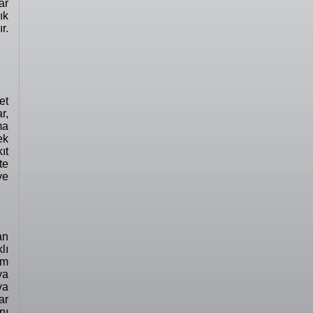
ar
ık
r.
et
r,
ma
ek
ıt
te
ve
an
lı
am
ya
ya
ar
nı