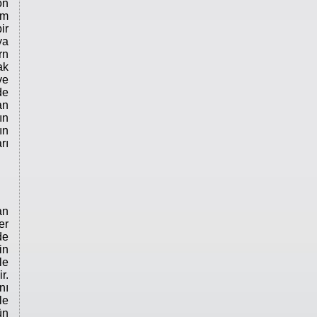
on
ım
ir
ya
rn
ak
ve
de
an
ın
ın
rı
an
er
de
in
le
r.
nı
le
ün