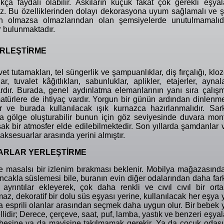
kça faydalı olabilir. Askıların küçük fakat çok gerekli eşyal
az. Bu özelliklerinden dolayı dekorasyona uyum sağlamalı ve ş
nin olmazsa olmazlarından olan şemsiyelerde unutulmamalıdı
r bulunmaktadır.
ERLEŞTİRME
t tutamakları, tel süngerlik ve şampuanlıklar, diş fırçalığı, kloz
lar, tuvalet kâğıtlıkları, sabunluklar, aplikler, etajerler, aynala
ardır. Burada, genel aydınlatma elemanlarının yanı sıra çalış
rmatürlere de ihtiyaç vardır. Yorgun bir günün ardından dinlenm
e burada kullanılacak ışık kurnazca hazırlanmalıdır. Sark
a gölge oluşturabilir bunun için göz seviyesinde duvara mon
ak bir atmosfer elde edilebilmektedir. Son yıllarda şamdanlar 
ksesuarlar arasında yerini almıştır.
ARLAR YERLEŞTİRME
ve masalsı bir izlenim bırakması beklenir. Mobilya mağazasınd
ncakla süslemesi bile, buranın evin diğer odalarından daha fark
ayrıntılar ekleyerek, çok daha renkli ve cıvıl cıvıl bir ort
z, dekoratif bir dolu süs eşyası yerine, kullanılacak her eşya 
da esprili olanlar arasından seçmek daha uygun olur. Bir bebek 
idir; Derece, çerçeve, saat, puf, lamba, yastık ve benzeri eşyal
besine ya da mavisine takılmamak gerekir. Ya da çocuk odası