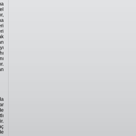
ma
el
r,
na
ri
ri
ak
an
yı
hı
nı
r.
an
da
ar
de
lı
r.
aç
de