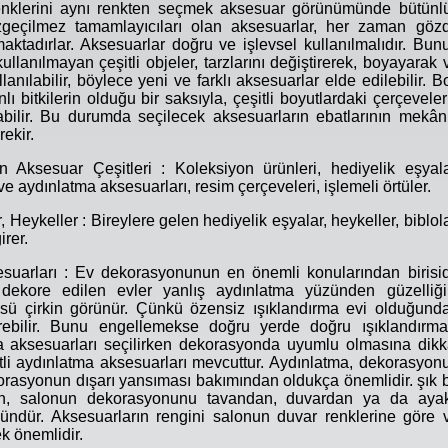
renklerini aynı renkten seçmek aksesuar görünümünde bütünl
geçilmez tamamlayıcıları olan aksesuarlar, her zaman göz
aktadırlar. Aksesuarlar doğru ve işlevsel kullanılmalıdır. Bun
ullanılmayan çeşitli objeler, tarzlarını değiştirerek, boyayarak 
lanılabilir, böylece yeni ve farklı aksesuarlar elde edilebilir. B
lı bitkilerin olduğu bir saksıyla, çeşitli boyutlardaki çerçeveler
abilir. Bu durumda seçilecek aksesuarların ebatlarının mekân
ekir.
Aksesuar Çeşitleri : Koleksiyon ürünleri, hediyelik eşyala
e aydınlatma aksesuarları, resim çerçeveleri, işlemeli örtüler.
 Heykeller : Bireylere gelen hediyelik eşyalar, heykeller, biblola
irer.
uarları : Ev dekorasyonunun en önemli konularından birisid
 dekore edilen evler yanlış aydınlatma yüzünden güzelliği
sü çirkin görünür. Çünkü özensiz ışıklandırma evi olduğund
erebilir. Bunu engellemekse doğru yerde doğru ışıklandırma
a aksesuarları seçilirken dekorasyonda uyumlu olmasına dikk
tli aydınlatma aksesuarları mevcuttur. Aydınlatma, dekorasyon
asyonun dışarı yansıması bakımından oldukça önemlidir. şık b
ın, salonun dekorasyonunu tavandan, duvardan ya da ayak
ndür. Aksesuarların rengini salonun duvar renklerine göre 
k önemlidir.