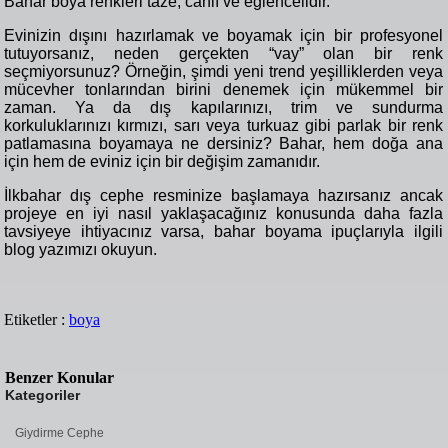
Bahar boya renkleri taze, canlı ve eğlencelidir.
Evinizin dışını hazırlamak ve boyamak için bir profesyonel
tutuyorsanız, neden gerçekten “vay” olan bir renk
seçmiyorsunuz? Örneğin, şimdi yeni trend yeşilliklerden veya
mücevher tonlarından birini denemek için mükemmel bir
zaman. Ya da dış kapılarınızı, trim ve sundurma
korkuluklarınızı kırmızı, sarı veya turkuaz gibi parlak bir renk
patlamasına boyamaya ne dersiniz? Bahar, hem doğa ana
için hem de eviniz için bir değişim zamanıdır.
İlkbahar dış cephe resminize başlamaya hazırsanız ancak
projeye en iyi nasıl yaklaşacağınız konusunda daha fazla
tavsiyeye ihtiyacınız varsa, bahar boyama ipuçlarıyla ilgili
blog yazımızı okuyun.
Etiketler :
boya
Benzer Konular
Kategoriler
Giydirme Cephe