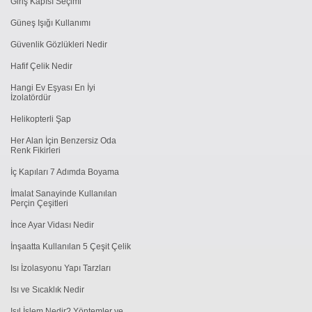
Giriş Kapısı Seçimi
Güneş Işığı Kullanımı
Güvenlik Gözlükleri Nedir
Hafif Çelik Nedir
Hangi Ev Eşyası En İyi
İzolatördür
Helikopterli Şap
Her Alan İçin Benzersiz Oda
Renk Fikirleri
İç Kapıları 7 Adımda Boyama
İmalat Sanayinde Kullanılan
Perçin Çeşitleri
İnce Ayar Vidası Nedir
İnşaatta Kullanılan 5 Çeşit Çelik
Isı İzolasyonu Yapı Tarzları
Isı ve Sıcaklık Nedir
Isıl İşlem Nedir? Yöntemler ve