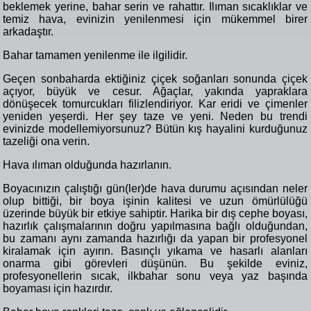
beklemek yerine, bahar serin ve rahattır. Ilıman sıcaklıklar ve
temiz hava, evinizin yenilenmesi için mükemmel birer
arkadaştır.
Bahar tamamen yenilenme ile ilgilidir.
Geçen sonbaharda ektiğiniz çiçek soğanları sonunda çiçek
açıyor, büyük ve cesur. Ağaçlar, yakında yapraklara
dönüşecek tomurcukları filizlendiriyor. Kar eridi ve çimenler
yeniden yeşerdi. Her şey taze ve yeni. Neden bu trendi
evinizde modellemiyorsunuz? Bütün kış hayalini kurduğunuz
tazeliği ona verin.
Hava ılıman olduğunda hazırlanın.
Boyacınızın çalıştığı gün(ler)de hava durumu açısından neler
olup bittiği, bir boya işinin kalitesi ve uzun ömürlülüğü
üzerinde büyük bir etkiye sahiptir. Harika bir dış cephe boyası,
hazırlık çalışmalarının doğru yapılmasına bağlı olduğundan,
bu zamanı aynı zamanda hazırlığı da yapan bir profesyonel
kiralamak için ayırın. Basınçlı yıkama ve hasarlı alanları
onarma gibi görevleri düşünün. Bu şekilde eviniz,
profesyonellerin sıcak, ilkbahar sonu veya yaz başında
boyaması için hazırdır.