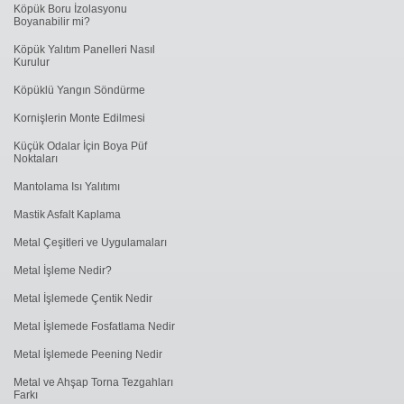
Köpük Boru İzolasyonu
Boyanabilir mi?
Köpük Yalıtım Panelleri Nasıl
Kurulur
Köpüklü Yangın Söndürme
Kornişlerin Monte Edilmesi
Küçük Odalar İçin Boya Püf
Noktaları
Mantolama Isı Yalıtımı
Mastik Asfalt Kaplama
Metal Çeşitleri ve Uygulamaları
Metal İşleme Nedir?
Metal İşlemede Çentik Nedir
Metal İşlemede Fosfatlama Nedir
Metal İşlemede ​Peening Nedir
Metal ve Ahşap Torna Tezgahları
Farkı