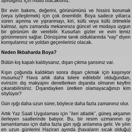
ayırdığınız için mutlu olacaksınız.
Bir evin bakımı, değerini, görünümünü ve hissini korumak
(veya iyileştirmek) için çok önemlidir. Boya sadece yıllarca
süren aşınma ve yıpranmayı, kiri, küfü veya küfü örtmekle
kalmaz, aynı zamanda mekanınıza güncel ve modaya uygun
bir görünüm de verebilir. Kusurları gizler ve evin temiz
görünmesini sağlar. Dönüşüme tanık olduklarında “vay” diyen
komşularınız ve yoldan geçenleriniz olacak.
Neden İlkbaharda Boya?
Bütün kış kapalı kaldıysanız, dışarı çıkma şansınız var.
Kışın çoğunda kaldıktan sonra dışarı çıkmak için kaşınıyor
musunuz? Hava artık daha tolere edilebilir olduğundan,
evinizin dış makyajını denetlerken dışarıda olmanın keyfini
çıkarabilirsiniz. Dışarıdayken üretken olamayacağınızı kim
söylüyor?
Gün ışığı daha uzun sürer, böylece daha fazla zamanınız olur.
Artık Yaz Saati Uygulaması için "ileri atladık", güneş akşamın
ilerleyen saatlerinde batıyor. Bu, bir resim uzmanının işi
tamamlaması için daha fazla gün ışığı anlamına gelir. Ve yılın
en uzun günlerini Haziran ayında (havaların sıcak olduğu)