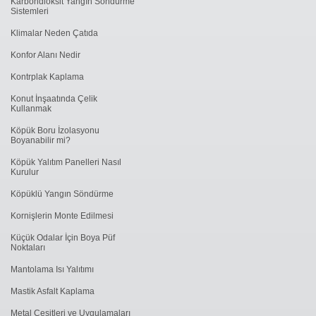
Karbondioksit Yangın Söndürme
Sistemleri
Klimalar Neden Çatıda
Konfor Alanı Nedir
Kontrplak Kaplama
Konut İnşaatında Çelik
Kullanmak
Köpük Boru İzolasyonu
Boyanabilir mi?
Köpük Yalıtım Panelleri Nasıl
Kurulur
Köpüklü Yangın Söndürme
Kornişlerin Monte Edilmesi
Küçük Odalar İçin Boya Püf
Noktaları
Mantolama Isı Yalıtımı
Mastik Asfalt Kaplama
Metal Çeşitleri ve Uygulamaları