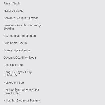
Fasarit Nedir
Fitiller ve Eşikler
Galvanizli Çeliğin 5 Faydası
Garajınızı Kışa Hazırlamak için
10 Adım
Gazbeton ve Köpükbeton
Giriş Kapısı Seçimi
Güneş Işığı Kullanımı
Güvenlik Gözlükleri Nedir
Hafif Çelik Nedir
Hangi Ev Eşyası En İyi
İzolatördür
Helikopterli Şap
Her Alan İçin Benzersiz Oda
Renk Fikirleri
İç Kapıları 7 Adımda Boyama