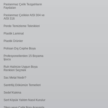
Paslanmaz Çelik Tezgahların
Faydaları
Paslanmaz Çelikler AISI 304 ve
AISI 316
Perde Temizleme Teknikleri
Plastik Laminat
Plastik Ürünler
Polisan Dış Cephe Boya
Profesyonellerden 15 Boyama
İpucu
Ruh Halinize Uygun Boya
Renkleri Seçmek
Sac Metal Nedir?
Santrifüj Dökümün Temelleri
Sedef Kakma
Sert Köpük Yalıtım Nasıl Kurulur
Sfero veya Çelik Boru Arasında