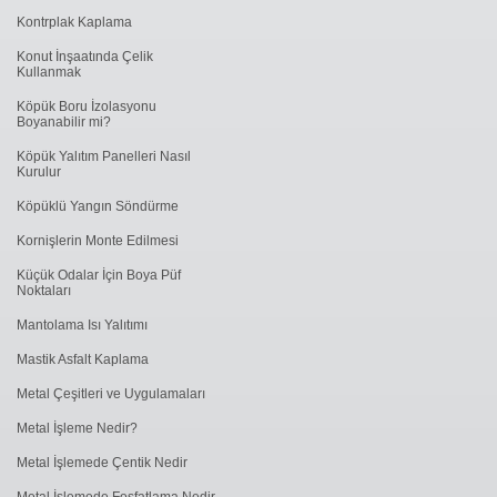
Kontrplak Kaplama
Konut İnşaatında Çelik
Kullanmak
Köpük Boru İzolasyonu
Boyanabilir mi?
Köpük Yalıtım Panelleri Nasıl
Kurulur
Köpüklü Yangın Söndürme
Kornişlerin Monte Edilmesi
Küçük Odalar İçin Boya Püf
Noktaları
Mantolama Isı Yalıtımı
Mastik Asfalt Kaplama
Metal Çeşitleri ve Uygulamaları
Metal İşleme Nedir?
Metal İşlemede Çentik Nedir
Metal İşlemede Fosfatlama Nedir