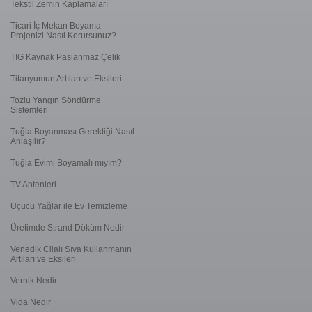
Tekstil Zemin Kaplamaları
Ticari İç Mekan Boyama
Projenizi Nasıl Korursunuz?
TIG Kaynak Paslanmaz Çelik
Titanyumun Artıları ve Eksileri
Tozlu Yangın Söndürme
Sistemleri
Tuğla Boyanması Gerektiği Nasıl
Anlaşılır?
Tuğla Evimi Boyamalı mıyım?
TV Antenleri
Uçucu Yağlar ile Ev Temizleme
Üretimde Strand Döküm Nedir
Venedik Cilalı Sıva Kullanmanın
Artıları ve Eksileri
Vernik Nedir
Vida Nedir