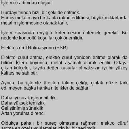
İşlem iki adımdan oluşur:
Hurdayı fırında hızlı bir şekilde eritmek.
Erimiş metalin ayrı bir kapta rafine edilmesi, büyük miktarlarda
metalin işlenmesine olanak tanır.
İşlem sırasında eriyiğin kirlenmesini önlemek gerekir. Bu
nedenle kontrollü koşullar çok önemlidir.
Elektro cüruf Rafinasyonu (ESR)
Elektro cüruf arıtma, elektro cüruf yeniden eritme olarak da
bilinir. İşlem boyunca, metal aşamalı olarak eritilir. Ortaya
çıkan külçeler, kayda değer kusurlar olmaksızın iyi bir yüzey
kalitesine sahiptir.
Ayrıca, bu işlemle üretilen takım çeliği, çıplak gözle fark
edilmeyen başka harika nitelikler de sağlar:
Daha iyi sıcak işlenebilirlik
Daha yüksek temizlik
Geliştirilmiş süneklik
Artan yorulma direnci
Oldukça pahalı bir süreç olmasına rağmen, elektro cüruf
arıtma en özel uygulamalar için iyi bir seçimdir.