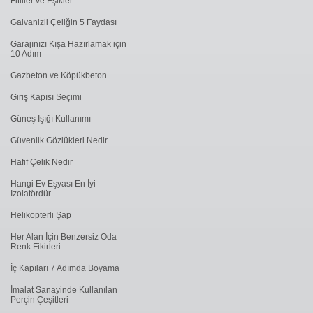
Fitiller ve Eşikler
Galvanizli Çeliğin 5 Faydası
Garajınızı Kışa Hazırlamak için
10 Adım
Gazbeton ve Köpükbeton
Giriş Kapısı Seçimi
Güneş Işığı Kullanımı
Güvenlik Gözlükleri Nedir
Hafif Çelik Nedir
Hangi Ev Eşyası En İyi
İzolatördür
Helikopterli Şap
Her Alan İçin Benzersiz Oda
Renk Fikirleri
İç Kapıları 7 Adımda Boyama
İmalat Sanayinde Kullanılan
Perçin Çeşitleri