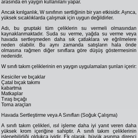
arasında en yaygın kullanılanı yapar.
Ancak kırılganlık, W sınıfının sertliğinin bir yan etkisidir. Ayrıca,
yüksek sıcaklıklarda çalışmak için uygun değildirler.
Adı, bu gruptaki tüm çeliklerin su vermeli olmasından
kaynaklanmaktadır. Suda su verme, yağda su verme veya
havada sertleşmeden daha sık çatlaklara ve eğrilmelere
neden olabilir. Bu aynı zamanda satışların hala önde
olmasına rağmen diğer sınıflara göre düşüş göstermesinin
nedenidir.
W sınıfı takım çeliklerinin en yaygın uygulamaları şunları içerir:
Kesiciler ve bıçaklar
Çatal bıçak takımı
kabartma
Matkaplar
Tıraş bıçağı
Torna araçları
Havada Sertleştirme veya A Sınıfları (Soğuk Çalışma)
A sınıfı takım çelikleri, ısıl işleme daha iyi yanıt veren daha
yüksek krom içeriğine sahiptir. A sınıfı takım çeliklerinin
işlenebilirliği oldukça iyidir. Ek olarak, büyük aşınma direnci