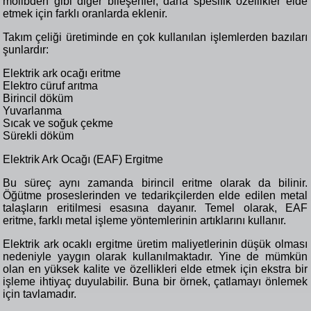
molibden gibi diğer bileşenler, daha spesifik özellikler elde
etmek için farklı oranlarda eklenir.
Takım çeliği üretiminde en çok kullanılan işlemlerden bazıları
şunlardır:
Elektrik ark ocağı eritme
Elektro cüruf arıtma
Birincil döküm
Yuvarlanma
Sıcak ve soğuk çekme
Sürekli döküm
Elektrik Ark Ocağı (EAF) Ergitme
Bu süreç aynı zamanda birincil eritme olarak da bilinir.
Öğütme proseslerinden ve tedarikçilerden elde edilen metal
talaşların eritilmesi esasına dayanır. Temel olarak, EAF
eritme, farklı metal işleme yöntemlerinin artıklarını kullanır.
Elektrik ark ocaklı ergitme üretim maliyetlerinin düşük olması
nedeniyle yaygın olarak kullanılmaktadır. Yine de mümkün
olan en yüksek kalite ve özellikleri elde etmek için ekstra bir
işleme ihtiyaç duyulabilir. Buna bir örnek, çatlamayı önlemek
için tavlamadır.