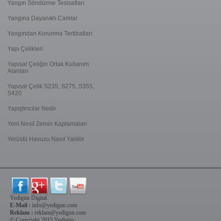
Yangın Söndürme Tesisatları
Yangına Dayanıklı Camlar
Yangından Korunma Tertibatları
Yapı Çelikleri
Yapısal Çeliğin Ortak Kullanım
Alanları
Yapısal Çelik S235, S275, S355,
S420
Yapıştırıcılar Nedir
Yeni Nesil Zemin Kaplamaları
Yerüstü Havuzu Nasıl Yalıtılır
Yedigün Digital
E-Mail :
info@yedigun.com
Reklam :
reklam@yedigun.com
© Copyright 2015 Yedigün