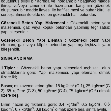
öğütülmüş silisli bir agrega ve inorganik bir bağlayıcı madde
(kireç ve/veya çimento) ile hazırlanan karışımın gözenek
oluşturucu bir madde ilavesi ile hafifletilmesi ve buhar kürü ile
sertleştirilmesi ile elde edilen gözenekli hafif betondur.
Gözenekli Beton Yapı Malzemesi :
Gözenekli beton yapı
malzemesi, gaz veya köpük betondan yapılmış teçhizatsız
yapı bileşenidir.
Gözenekli Beton Yapı Eleman :
Gözenekli beton yapı
elemanı, gaz veya köpük betondan yapılmış teçhizatlı yapı
bileşenidir.
SINIFLANDIRMA
1.Tipler :
Gözenekli beton yapı bileşenleri teçhizatlı olup
olmadıklarına göre;
Yapı malzemesi, yapı elemanı, olmak
üzere iki;
2
2
Basınç mukavemetlerine göre: 15 kgf/cm
(G 1), 25 kgf/
cm
(G
2
2
2
2), 35 kgf/
cm
(G 3), 50 kgt/
cm
(G 4), 75 kgf/
cm
(G 6) olmak
üzere beş,
3
3
Birim hacim ağırlıklarına göre: 0.4 kg/dm
, 0.5 kg/
dm
, 0.6
3
3
3
kg/
dm
, 0.7 kg/
dm
, 0.8 kg/
dm
olmak üzere beş, sınıfa ayrılır.