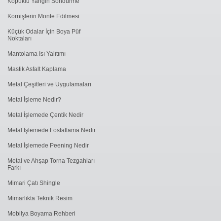
Köpüklü Yangın Söndürme
Kornişlerin Monte Edilmesi
Küçük Odalar İçin Boya Püf
Noktaları
Mantolama Isı Yalıtımı
Mastik Asfalt Kaplama
Metal Çeşitleri ve Uygulamaları
Metal İşleme Nedir?
Metal İşlemede Çentik Nedir
Metal İşlemede Fosfatlama Nedir
Metal İşlemede ​Peening Nedir
Metal ve Ahşap Torna Tezgahları
Farkı
Mimari Çatı Shingle
Mimarlıkta Teknik Resim
Mobilya Boyama Rehberi