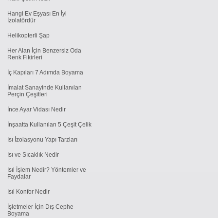
Hangi Ev Eşyası En İyi
İzolatördür
Helikopterli Şap
Her Alan İçin Benzersiz Oda
Renk Fikirleri
İç Kapıları 7 Adımda Boyama
İmalat Sanayinde Kullanılan
Perçin Çeşitleri
İnce Ayar Vidası Nedir
İnşaatta Kullanılan 5 Çeşit Çelik
Isı İzolasyonu Yapı Tarzları
Isı ve Sıcaklık Nedir
Isıl İşlem Nedir? Yöntemler ve
Faydalar
Isıl Konfor Nedir
İşletmeler İçin Dış Cephe
Boyama