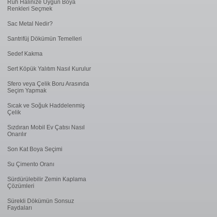
Ruh Halinize Uygun Boya
Renkleri Seçmek
Sac Metal Nedir?
Santrifüj Dökümün Temelleri
Sedef Kakma
Sert Köpük Yalıtım Nasıl Kurulur
Sfero veya Çelik Boru Arasında
Seçim Yapmak
Sıcak ve Soğuk Haddelenmiş
Çelik
Sızdıran Mobil Ev Çatısı Nasıl
Onarılır
Son Kat Boya Seçimi
Su Çimento Oranı
Sürdürülebilir Zemin Kaplama
Çözümleri
Sürekli Dökümün Sonsuz
Faydaları