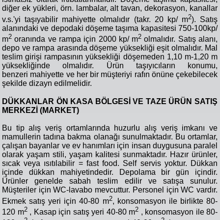
diğer ek yükleri, örn. lambalar, alt tavan, dekorasyon, kanallar
2
v.s.'yi taşıyabilir mahiyette olmalıdır (takr. 20 kp/ m
). Satış
alanındaki ve depodaki döşeme taşıma kapasitesi 750-100kp/
2
2
m
oranında ve rampa için 2000 kp/ m
olmalıdır. Satış alanı,
depo ve rampa arasında döşeme yüksekliği eşit olmalıdır. Mal
teslim girişi rampasının yüksekliği döşemeden 1,10 m-1,20 m
yüksekliğinde olmalıdır. Ürün taşıyıcıların konumu,
benzeri mahiyette ve her bir müşteriyi rafın önüne çekebilecek
şekilde dizayn edilmelidir.
DÜKKANLAR ÖN KASA BÖLGESİ VE TAZE ÜRÜN SATIŞ
MERKEZİ (MARKET)
Bu tip alış veriş ortamlarında huzurlu alış veriş imkanı ve
mamullerin tadına bakma olanağı sunulmaktadır. Bu ortamlar,
çalışan bayanlar ve ev hanımları için insan duygusuna paralel
olarak yaşam stili, yaşam kalitesi sunmaktadır. Hazır ürünler,
sıcak veya ısıtılabilir = fast food. Self servis yoktur. Dükkan
içinde dükkan mahiyetindedir. Depolama bir gün içindir.
Ürünler genelde sabah teslim edilir ve satışa sunulur.
Müşteriler için WC-lavabo mevcuttur. Personel için WC vardır.
2
Ekmek satış yeri için 40-80 m
, konsomasyon ile birlikte 80-
2
2
120 m
, Kasap için satış yeri 40-80 m
, konsomasyon ile 80-