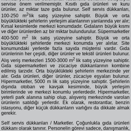
servise önem verilmemiştir. Kısıtlı gıda ürünleri ve kuru
ürünler, az miktar taze gıda bulunur. Self servis dükkanları,
2
100-250 m
'lik satış yüzeyine sahiptir. Büyük ve orta
büyüklükteki şehirlerin yerleşim alanlarının yanlarında yer alır;
Kırsal kesimlerde merkezi konumdadır. Gıdaların büyük kısmı
ve diğer ürünlerden az bir miktar bulundurulur. Süpermarketler
2
400-500 m
lik satış yüzeyine sahiptir. Büyük ve orta
büyüklükteki şehirlerde merkezi konumda yer alırlar. Site
konumundaki yerlerde fazla sayıda müşterisi vardır. Gıda
ürünlerinin her çeşidi, diğer ürünler ve tekstil ürünleri bulunur.
2
Alış veriş merkezleri 1500-3000 m
lik satış yüzeyine sahiptir.
Gıda süpermarketleri ve zücaciye dükkanlarının kombine
edilmiş tarzıdır. Orta büyüklükteki şehirlerin merkezinde yer
alır. Gıda ürünleri, diğer ürünler, zücaciye eşyaları bulunur.
Hipermarketler, 5000 m lik satış yüzeyine sahiptir. Şehirlerin
dışında otoban ve kavşak kesiminde, büyük yerleşim
birimlerinde ve merkezi konumlu yerlerdedir. Hipermarketler,
yeterli park alanına sahip olup, alışveriş merkezinde varolan
ürünlerin satıldığı yerlerdir. Ek olarak, restorantlar, benzin
istasyonu, diğer küçük dükkanların varlığını da dikkate almak
gerekir.
Self servis dükkanları / Marketler. Çoğunlukla gıda ürünleri
dükkanı olarak tanınır. Personelin görevi sadece, danışmanlık,