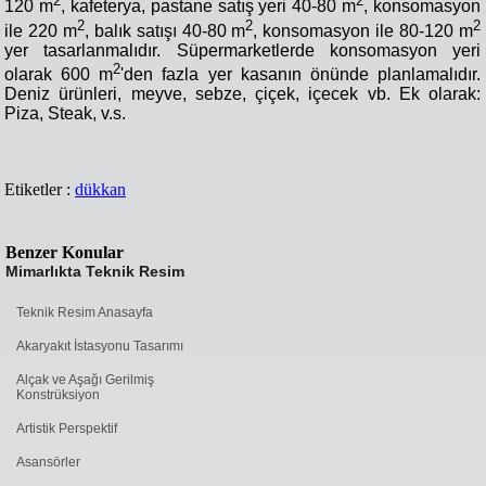
2
2
120 m
, kafeterya, pastane satış yeri 40-80 m
, konsomasyon
2
2
2
ile 220 m
, balık satışı 40-80 m
, konsomasyon ile 80-120 m
yer tasarlanmalıdır. Süpermarketlerde konsomasyon yeri
2
olarak 600 m
'den fazla yer kasanın önünde planlamalıdır.
Deniz ürünleri, meyve, sebze, çiçek, içecek vb. Ek olarak:
Piza, Steak, v.s.
Etiketler :
dükkan
Benzer Konular
Mimarlıkta Teknik Resim
Teknik Resim Anasayfa
Akaryakıt İstasyonu Tasarımı
Alçak ve Aşağı Gerilmiş
Konstrüksiyon
Artistik Perspektif
Asansörler