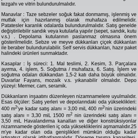
tezgahı ve vitrin bulundurulmalıdır.
Manavlar : Taze sebzeler soğuk fakat donmamış, işlenmiş ve
mutfak için hazırlanmış olarak muhafaza edilmelidir.
Patatesler karanlık odalarda bulundurulmalıdır. Satış genelde
değiştirilebilir sandık veya kutularla yapılır (sepet, sandık, kutu
v.s.) . Depolama kutularının paslanmaz olmasına önem
gösterilmelidir. Sebze ve meyve dükkanları çiçek dükkanları
ile beraber bulundurulabilir. Self servis dükkanları, hazır paket
halindeki ürünleri sunmaktadır.
Kasaplar : İş süreci: 1. Mal teslimi, 2. Kesim, 3. Parçalara
ayırma, 4. işlem, 5. Soğutma / muhafaza, 6. Satış. İşlem ve
soğutma odaları dükkandan 1,5-2 katı daha büyük olmalıdır.
Duvarlar Fayans, mozaik v.s. yıkanabilir olmalıdır. Depo
yüzeyi: Mermer, cam, seramik.
Dükkanların inşaatını düzenleyen nizamnamelere uyulmalıdır.
Esas ölçüler: Satış yerleri ve depolarındaki oda yükseklikleri:
2
2
400 m
'ye kadar satış alanı = 3,00 miL 400 m
'nin üzerindeki
2
satış alanı = 3,30 miL 1500 m
nin üzerindeki satış alanı =
3,50 miL Havalandırma kanalları ve diğer konstrüksiyonlar
nizamnamede gösterilen iç oda yüksekliklerini aşmamalıdır.25
m'ye kadar olan oda genişlikleri mümkün olduğu kadar
istinatsız olarak irtibatlanmalıdır. Döşeme taşıma kapasitesi,