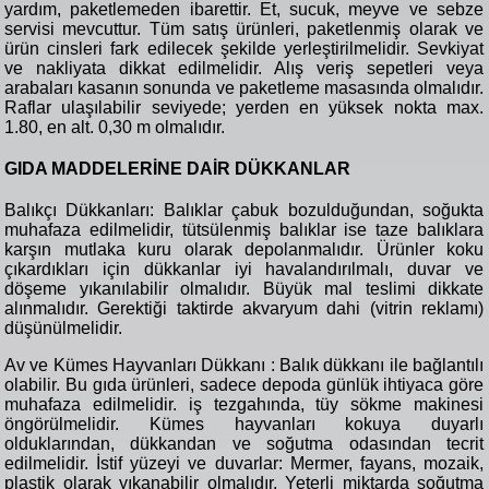
yardım, paketlemeden ibarettir. Et, sucuk, meyve ve sebze
servisi mevcuttur. Tüm satış ürünleri, paketlenmiş olarak ve
ürün cinsleri fark edilecek şekilde yerleştirilmelidir. Sevkiyat
ve nakliyata dikkat edilmelidir. Alış veriş sepetleri veya
arabaları kasanın sonunda ve paketleme masasında olmalıdır.
Raflar ulaşılabilir seviyede; yerden en yüksek nokta max.
1.80, en alt. 0,30 m olmalıdır.
GIDA MADDELERİNE DAİR DÜKKANLAR
Balıkçı Dükkanları: Balıklar çabuk bozulduğundan, soğukta
muhafaza edilmelidir, tütsülenmiş balıklar ise taze balıklara
karşın mutlaka kuru olarak depolanmalıdır. Ürünler koku
çıkardıkları için dükkanlar iyi havalandırılmalı, duvar ve
döşeme yıkanılabilir olmalıdır. Büyük mal teslimi dikkate
alınmalıdır. Gerektiği taktirde akvaryum dahi (vitrin reklamı)
düşünülmelidir.
Av ve Kümes Hayvanları Dükkanı : Balık dükkanı ile bağlantılı
olabilir. Bu gıda ürünleri, sadece depoda günlük ihtiyaca göre
muhafaza edilmelidir. iş tezgahında, tüy sökme makinesi
öngörülmelidir. Kümes hayvanları kokuya duyarlı
olduklarından, dükkandan ve soğutma odasından tecrit
edilmelidir. İstif yüzeyi ve duvarlar: Mermer, fayans, mozaik,
plastik olarak yıkanabilir olmalıdır. Yeterli miktarda soğutma