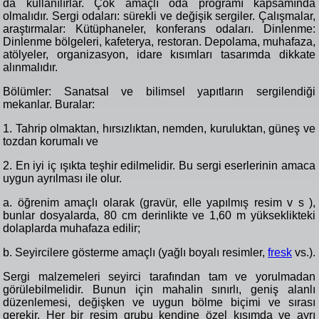
da kullanılırlar. Çok amaçlı oda programı kapsamında
olmalıdır. Sergi odaları: sürekli ve değişik sergiler. Çalışmalar,
araştırmalar: Kütüphaneler, konferans odaları. Dinlenme:
Dinlenme bölgeleri, kafeterya, restoran. Depolama, muhafaza,
atölyeler, organizasyon, idare kısımları tasarımda dikkate
alınmalıdır.
Bölümler: Sanatsal ve bilimsel yapıtların sergilendiği
mekanlar. Buralar:
1. Tahrip olmaktan, hırsızlıktan, nemden, kuruluktan, güneş ve
tozdan korumalı ve
2. En iyi iç ışıkta teşhir edilmelidir. Bu sergi eserlerinin amaca
uygun ayrılması ile olur.
a. öğrenim amaçlı olarak (gravür, elle yapılmış resim v s ),
bunlar dosyalarda, 80 cm derinlikte ve 1,60 m yükseklikteki
dolaplarda muhafaza edilir;
b. Seyircilere gösterme amaçlı (yağlı boyalı resimler,
fresk
vs.).
Sergi malzemeleri seyirci tarafından tam ve yorulmadan
görülebilmelidir. Bunun için mahalin sınırlı, geniş alanlı
düzenlemesi, değişken ve uygun bölme biçimi ve sırası
gerekir. Her bir resim grubu kendine özel kısımda ve ayrı