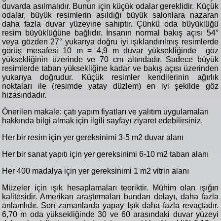
duvarda asılmalıdır. Bunun için küçük odalar gereklidir. Küçük
odalar, büyük resimlerin asıldığı büyük salonlara nazaran
daha fazla duvar yüzeyine sahiptir. Çünkü oda büyüklüğü
resim büyüklüğüne bağlıdır. İnsanın normal bakış açısı 54°
veya gözden 27° yukarıya doğru iyi ışıklandırılmış resimlerde
görüş mesafesi 10 m = 4,9 m duvar yüksekliğinde göz
yüksekliğinin üzerinde ve 70 cm altındadır. Sadece büyük
resimlerde taban yüksekliğine kadar ve bakış açısı üzerinden
yukarıya doğrudur. Küçük resimler kendilerinin ağırlık
noktaları ile (resimde yatay düzlem) en iyi şekilde göz
hizasındadır.
Önerilen makale: çatı yapım fiyatları ve yalıtım uygulamaları
hakkında bilgi almak için ilgili sayfayı ziyaret edebilirsiniz.
Her bir resim için yer gereksinimi 3-5 m2 duvar alanı
Her bir sanat yapıtı için yer gereksinimi 6-10 m2 taban alanı
Her 400 madalya için yer gereksinimi 1 m2 vitrin alanı
Müzeler için ışık hesaplamaları teoriktir. Mühim olan ışığın
kalitesidir. Amerikan araştırmaları bundan dolayı, daha fazla
anlamlıdır. Son zamanlarda yapay Işık daha fazla revaçtadır.
6,70 m oda yüksekliğinde 30 ve 60 arasındaki duvar yüzeyi