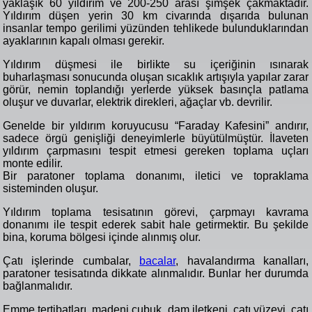
yaklaşık 60 yıldırım ve 200-250 arası şimşek çakmaktadır.
Yıldırım düşen yerin 30 km civarında dışarıda bulunan
insanlar tempo gerilimi yüzünden tehlikede bulunduklarından
ayaklarının kapalı olması gerekir.
Yıldırım düşmesi ile birlikte su içeriğinin ısınarak
buharlaşması sonucunda oluşan sıcaklık artışıyla yapılar zarar
görür, nemin toplandığı yerlerde yüksek basınçla patlama
oluşur ve duvarlar, elektrik direkleri, ağaçlar vb. devrilir.
Genelde bir yıldırım koruyucusu “Faraday Kafesini” andırır,
sadece örgü genişliği deneyimlerle büyütülmüştür. İlaveten
yıldırım çarpmasını tespit etmesi gereken toplama uçları
monte edilir.
Bir paratoner toplama donanımı, iletici ve topraklama
sisteminden oluşur.
Yıldırım toplama tesisatının görevi, çarpmayı kavrama
donanımı ile tespit ederek sabit hale getirmektir. Bu şekilde
bina, koruma bölgesi içinde alınmış olur.
Çatı işlerinde cumbalar,
bacalar
, havalandırma kanalları,
paratoner tesisatında dikkate alınmalıdır. Bunlar her durumda
bağlanmalıdır.
Emme tertibatları, madeni çubuk, dam iletkeni, çatı yüzeyi, çatı