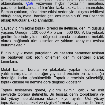
aktarıcılarıdır.
Çatı
yüzeyinin hiçbir noktasının mesafesi,
paratoner tertibatından 15 m’den fazla uzakta bulunmamalıdır.
Saman çatıların, püskürtme etkisi nedeniyle tutuşma tehlikesi
olduğundan, metal bantlar, çatı omurgasının 60 cm üzerinde
ahşap tutucularla kaplanmalıdır.
Şayet yıldırım akımı toprak direnci ile iletilirse, gerilim düşüşü
yaşanır, Örneğin : 100 000 A x 5 cm = 500 000 V. Bu yüksek
gerilim üzerinde yıldırım düşmesi anında paratonerle metalik
olarak bağlantılı tüm kısımlar ve yıldırım koruyucu tesisat
bulunmaktadır.
Bütün büyük metal parçalarını ve hatlarını paratoner tesisatı
ile bağlayan çok etkin önlemler, gerilim dengesi olarak
tanımlanır.
Metal bantlar, borular ve plakalarla yapılan topraklama,
yalıtılmamış olarak toprağın yayma direncinin en az olduğu
derinliğe kadar gömülmelidir. Toprak direncinin yüksekliği,
toprak cinsine ve nemine göre değişiklik gösterir.
Toprak tesisatının görevi, yıldırım akımını çabuk ve eşit
seviyede toprağa iletmektir. Bu tesisat, derin topraklama ve
üst yüzey topraklaması olarak ikiye ayrılır. Üst yüzey
topraklaması, dairesel ve çizgisel formada uygulanır. İlk önce,