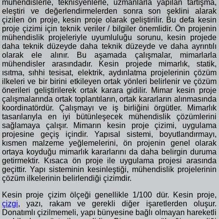
mühendislerle, teknisyenlerle, uzmanlarla yapılan tartışma,
eleştiri ve değerlendirmelerden sonra son şeklini alarak
çizilen ön proje, kesin proje olarak geliştirilir. Bu defa kesin
proje çizimi için teknik veriler / bilgiler önemlidir. Ön projenin
mühendislik projeleriyle uyumluluğu sorunu, kesin projede
daha teknik düzeyde daha teknik düzeyde ve daha ayrıntılı
olarak ele alınır. Bu aşamada çalışmalar, mimarlarla
mühendisler arasındadır. Kesin projede mimarlık, statik,
ısıtma, sıhhi tesisat, elektrik, aydınlatma projelerinin çözüm
ilkeleri ve bir birini etkileyen ortak yönleri belirlenir ve çözüm
önerileri geliştirilerek ortak karara gidilir. Mimar kesin proje
çalışmalarında ortak toplantıların, ortak kararların alınmasında
koordinatördür. Çalışmayı ve iş birliğini örgütler. Mimarlık
tasarılarıyla en iyi bütünleşecek mühendislik çözümlerini
sağlamaya çalışır. Mimarın kesin proje çizimi, uygulama
projesine geçiş içindir. Yapısal sistemi, boyutlandırmayı,
kısmen malzeme yeğlemelerini, ön projenin genel olarak
ortaya koyduğu mimarlık kararlarını da daha belirgin duruma
getirmektir. Kısaca ön proje ile uygulama projesi arasında
geçittir. Yapı sisteminin kesinleştiği, mühendislik projelerinin
çözüm ilkelerinin belirlendiği çizimdir.
Kesin proje çizim ölçeği genellikle 1/100 dür. Kesin proje,
çizgi
, yazı, rakam ve gerekli diğer işaretlerden oluşur.
Donatımlı çizilmemeli, yapı bünyesine bağlı olmayan hareketli